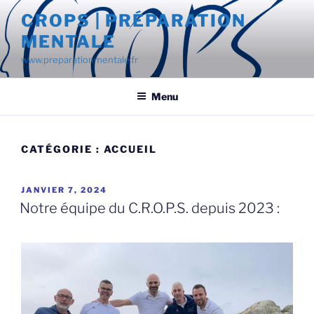
Aller
CROPS | PRÉPARATION
au
MENTALE
contenu
principal
www.preparationmentale.fr
Menu
CATÉGORIE :
ACCUEIL
PUBLIÉ
JANVIER 7, 2024
LE
Notre équipe du C.R.O.P.S. depuis 2023 :