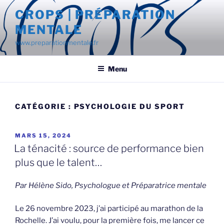
Aller
CROPS | PRÉPARATION
au
MENTALE
contenu
principal
www.preparationmentale.fr
Menu
CATÉGORIE :
PSYCHOLOGIE DU SPORT
PUBLIÉ
MARS 15, 2024
LE
La ténacité : source de performance bien
plus que le talent…
Par Hélène Sido, Psychologue et Préparatrice mentale
Le 26 novembre 2023, j’ai participé au marathon de la
Rochelle. J’ai voulu, pour la première fois, me lancer ce