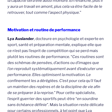
la capacité sera elle aussi moindre. En revanche, plus il
y aura un travail en amont, plus cela va être facile de le
retrouver, tout comme l’aspect physique.
”
Motivation et routine de performance
Lya Auslander
, docteure en psychologie et experte en
sport, santé et préparation mentale, explique elle que
ce n’est pas l’esprit de compétition qui se perd mais
plutôt les routines de performance. “
Ces routines sont
des schémas de pensées, d’actions ou d’images que
l’on reproduit systématiquement avant d’exécuter une
performance. Elles optimisent la motivation. Le
confinement les a déréglées. C’est pour cela qu’il faut
un maintien des repères et de la discipline de vie afin
de se préparer à la reprise.
” Pour cette spécialiste,
l’esprit guerrier des sportifs peut-être “
en sourdine
sans échéance définie
”. Mais la situation reste délicate
pour certains professionnels, à tel point que Lya