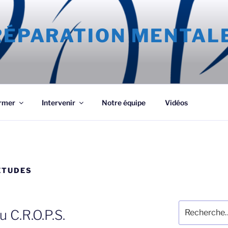
PRÉPARATION MENTAL
rmer
Intervenir
Notre équipe
Vidéos
ÉTUDES
Recherche
 C.R.O.P.S.
pour
: