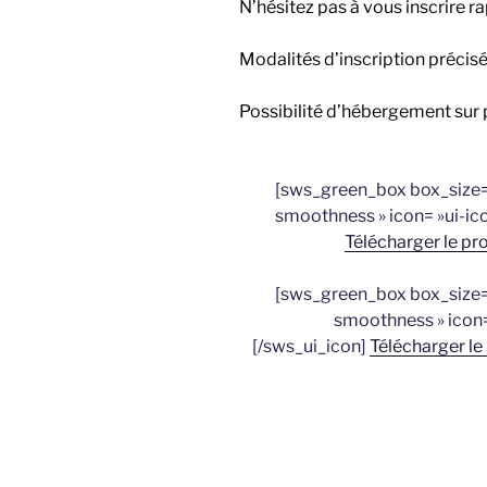
N’hésitez pas à vous inscrire r
Modalités d’inscription précisée
Possibilité d’hébergement sur 
[sws_green_box box_size= 
smoothness » icon= »ui-ico
Télécharger le p
[sws_green_box box_size= 
smoothness » icon=
[/sws_ui_icon]
Télécharger le 