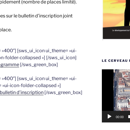
apidement (nombre de places limité).
s sur le bulletin d’inscription joint
place.
»400″] [sws_ui_icon ui_theme= »ui-
n-folder-collapsed »] [/sws_ui_icon]
LE CERVEAU 
rogramme
[/sws_green_box]
Lecteur
»400″] [sws_ui_icon ui_theme= »ui-
vidéo
 »ui-icon-folder-collapsed »]
bulletin d’inscription
[/sws_green_box]
00:00