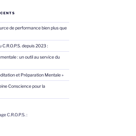
ÉCENTS
ource de performance bien plus que
 C.R.O.P.S. depuis 2023 :
mentale : un outil au service du
ditation et Préparation Mentale »
eine Conscience pour la
e C.R.O.P.S. :