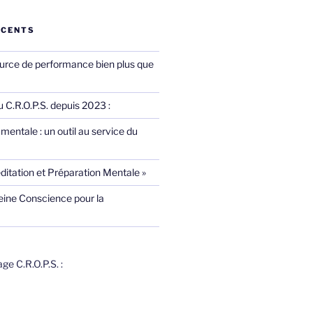
ÉCENTS
ource de performance bien plus que
 C.R.O.P.S. depuis 2023 :
mentale : un outil au service du
ditation et Préparation Mentale »
eine Conscience pour la
e C.R.O.P.S. :