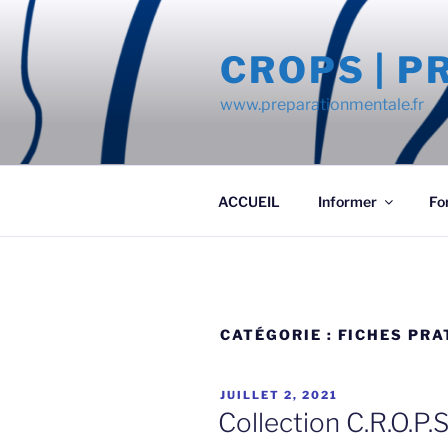
Aller
au
CROPS | 
contenu
principal
www.preparationmentale.fr
ACCUEIL
Informer
Fo
CATÉGORIE :
FICHES PRA
PUBLIÉ
JUILLET 2, 2021
LE
Collection C.R.O.P.