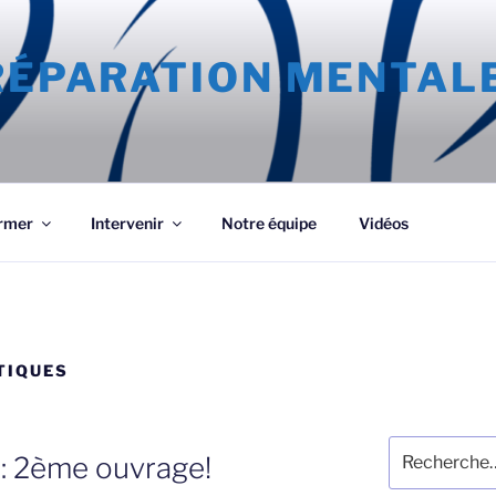
PRÉPARATION MENTAL
rmer
Intervenir
Notre équipe
Vidéos
TIQUES
Recherche
S: 2ème ouvrage!
pour
: