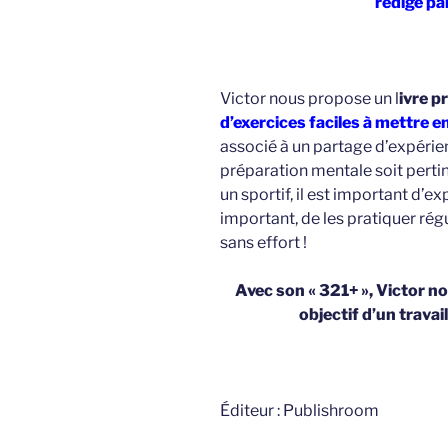
rédigé pa
Victor nous propose un l
ivre p
d’exercices faciles à mettre 
associé à un partage d’expérien
préparation mentale soit perti
un sportif, il est important d’ex
important, de les pratiquer ré
sans effort !
Avec son « 321+ », Victor 
objectif d’un travai
Éditeur : Publishroom