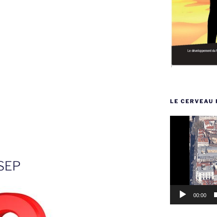
LE CERVEAU 
Lecteur
vidéo
NSEP
00:00