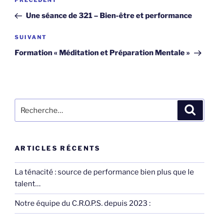
Article
PRÉCÉDENT
de
précédent
Une séance de 321 – Bien-être et performance
l’article
Article
SUIVANT
suivant
Formation « Méditation et Préparation Mentale »
Recherche
Recher
pour
:
ARTICLES RÉCENTS
La ténacité : source de performance bien plus que le
talent…
Notre équipe du C.R.O.P.S. depuis 2023 :