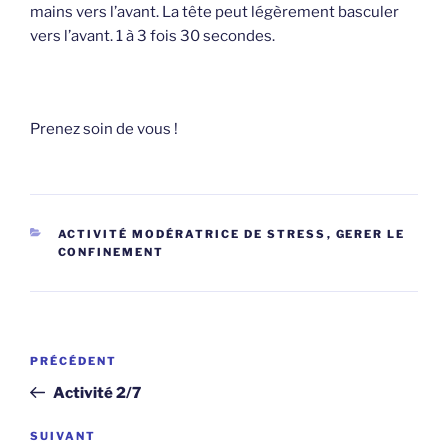
mains vers l’avant. La tête peut légèrement basculer
vers l’avant. 1 à 3 fois 30 secondes.
Prenez soin de vous !
CATÉGORIES
ACTIVITÉ MODÉRATRICE DE STRESS
,
GERER LE
CONFINEMENT
Navigation
Article
PRÉCÉDENT
de
précédent
Activité 2/7
l’article
Article
SUIVANT