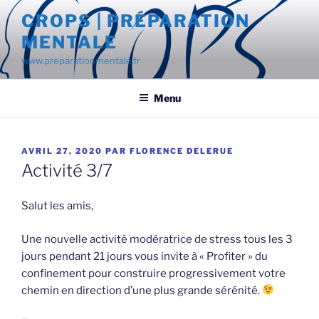
Aller
CROPS | PRÉPARATION
au
MENTALE
contenu
principal
www.preparationmentale.fr
Menu
PUBLIÉ
AVRIL 27, 2020
PAR
FLORENCE DELERUE
LE
Activité 3/7
Salut les amis,
Une nouvelle activité modératrice de stress tous les 3
jours pendant 21 jours vous invite à « Profiter » du
confinement pour construire progressivement votre
chemin en direction d’une plus grande sérénité.