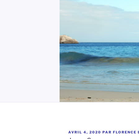
PUBLIÉ
AVRIL 4, 2020
PAR
FLORENCE 
LE