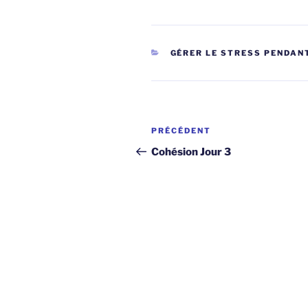
CATÉGORIES
GÉRER LE STRESS PENDAN
Navigation
Article
PRÉCÉDENT
de
précédent
Cohésion Jour 3
l’article