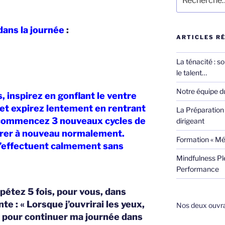
pour
:
 dans la journée
:
ARTICLES R
La ténacité : s
le talent…
Notre équipe du
 inspirez en gonflant le ventre
n et expirez lentement en rentrant
La Préparation 
ecommencez 3 nouveaux cycles de
dirigeant
pirer à nouveau normalement.
Formation « Mé
 s’effectuent calmement sans
Mindfulness Pl
Performance
épétez 5 fois, pour vous, dans
te : « Lorsque j’ouvrirai les yeux,
Nos deux ouvrag
e pour continuer ma journée dans