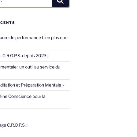
ÉCENTS
ource de performance bien plus que
 C.R.O.P.S. depuis 2023 :
mentale : un outil au service du
ditation et Préparation Mentale »
eine Conscience pour la
e C.R.O.P.S. :