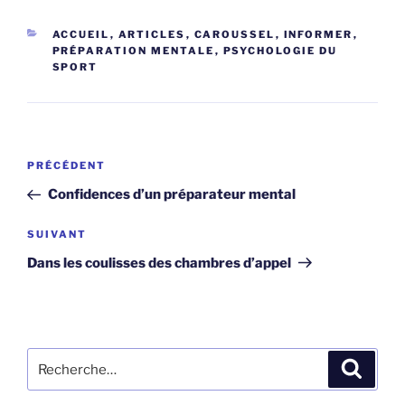
CATÉGORIES
ACCUEIL
,
ARTICLES
,
CAROUSSEL
,
INFORMER
,
PRÉPARATION MENTALE
,
PSYCHOLOGIE DU
SPORT
Navigation
Article
PRÉCÉDENT
de
précédent
Confidences d’un préparateur mental
l’article
Article
SUIVANT
suivant
Dans les coulisses des chambres d’appel
Recherche
Recher
pour
: