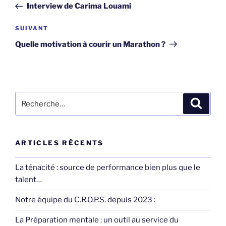
précédent
Interview de Carima Louami
l’article
Article
SUIVANT
suivant
Quelle motivation à courir un Marathon ?
Recherche
Recher
pour
:
ARTICLES RÉCENTS
La ténacité : source de performance bien plus que le
talent…
Notre équipe du C.R.O.P.S. depuis 2023 :
La Préparation mentale : un outil au service du