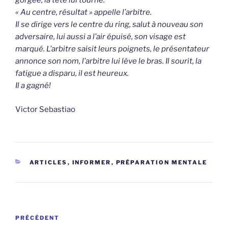
gorgée, la tête lui tourne.
« Au centre, résultat » appelle l’arbitre.
Il se dirige vers le centre du ring, salut à nouveau son
adversaire, lui aussi a l’air épuisé, son visage est
marqué. L’arbitre saisit leurs poignets, le présentateur
annonce son nom, l’arbitre lui lève le bras. Il sourit, la
fatigue a disparu, il est heureux.
Il a gagné!
Victor Sebastiao
CATÉGORIES
ARTICLES
,
INFORMER
,
PRÉPARATION MENTALE
Navigation
Article
PRÉCÉDENT
de