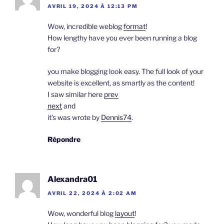
AVRIL 19, 2024 À 12:13 PM
Wow, incredible weblog
format
!
How lengthy have you ever been running a blog
for?
you make blogging look easy. The full look of your
website is excellent, as smartly as the content!
I saw similar here
prev
next
and
it’s was wrote by
Dennis74
.
Répondre
Alexandra01
AVRIL 22, 2024 À 2:02 AM
Wow, wonderful blog
layout
!