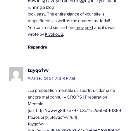
How long have you been blogging for? you made
running a blog
look easy. The entire glance of your site is
magnificent, as well as the content material!
You can read similar here
prev
next
and it’s was
wrote by
Kiyoko08
.
Répondre
tqyqofvv
MAI 19, 2024 À 2:09 AM
«La préparation mentale du sportif, un domaine
encore mal connu» – CROPS | Préparation
Mentale
[url=http://www.g8thke797rb3o11n2u6h60f0869
tfb2os.org/]utqyqofvv[/url]
tqyqofvv
http://www.g8thke797rb3o11n2u6h60f0869tfb2